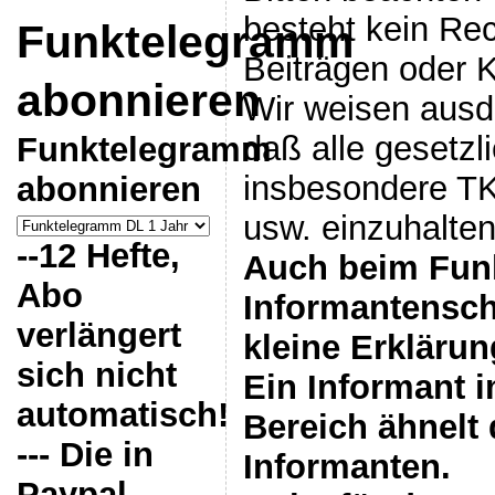
besteht kein Re
Funktelegramm
Beiträgen oder 
abonnieren
Wir weisen ausdr
daß alle gesetzl
Funktelegramm
insbesondere T
abonnieren
usw. einzuhalten
--12 Hefte,
Auch beim Funk
Abo
Informantenschu
verlängert
kleine Erklärun
sich nicht
Ein Informant i
automatisch!
Bereich ähnelt
--- Die in
Informanten.
Paypal