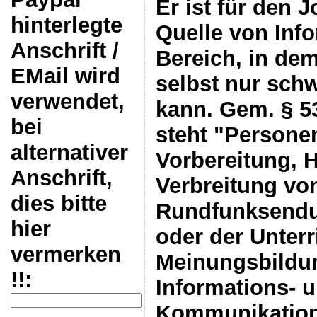
Er ist für den J
hinterlegte
Quelle von Inf
Anschrift /
Bereich, in dem
EMail wird
selbst nur sch
verwendet,
kann. Gem. § 53
bei
steht "Personen
alternativer
Vorbereitung, H
Anschrift,
Verbreitung vo
dies bitte
Rundfunksendu
hier
oder der Unter
vermerken
Meinungsbildu
!!:
Informations- 
Kommunikation