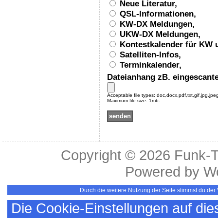
Neue Literatur,
QSL-Informationen,
KW-DX Meldungen,
UKW-DX Meldungen,
Kontestkalender für KW
Satelliten-Infos,
Terminkalender,
Dateianhang zB. eingescan
Acceptable file types: doc,docx,pdf,txt,gif,jpg,jpe
Maximum file size: 1mb.
Copyright © 2026
Funk-
Powered by
W
Durch die weitere Nutzung der Seite stimmst du de
Die Cookie-Einstellungen auf die