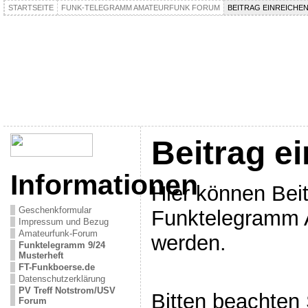
STARTSEITE
FUNK-TELEGRAMM AMATEURFUNK FORUM
BEITRAG EINREICHE
Beitrag e
Informationen
Hier können Beit
Geschenkformular
Funktelegramm 
Impressum und Bezug
Amateurfunk-Forum
werden.
Funktelegramm 9/24
Musterheft
FT-Funkboerse.de
Datenschutzerklärung
PV Treff Notstrom/USV
Bitten beachten
Forum