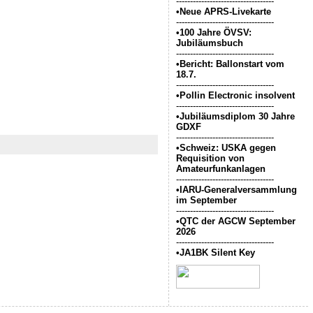
-----------------------------------
•Neue APRS-Livekarte
-----------------------------------
•100 Jahre ÖVSV:
Jubiläumsbuch
-----------------------------------
•Bericht: Ballonstart vom
18.7.
-----------------------------------
•Pollin Electronic insolvent
-----------------------------------
•Jubiläumsdiplom 30 Jahre
GDXF
-----------------------------------
•Schweiz: USKA gegen
Requisition von
Amateurfunkanlagen
-----------------------------------
•IARU-Generalversammlung
im September
-----------------------------------
•QTC der AGCW September
2026
-----------------------------------
•JA1BK Silent Key