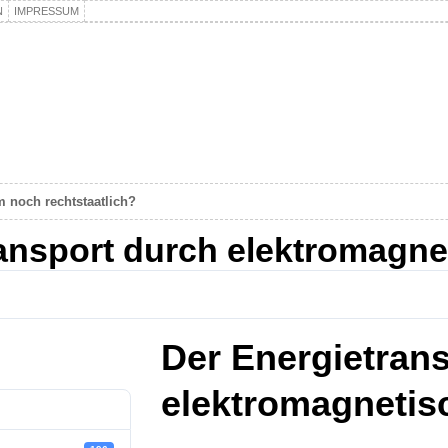
N
IMPRESSUM
m noch rechtstaatlich?
ansport durch elektromagne
Der Energietran
elektromagnetis