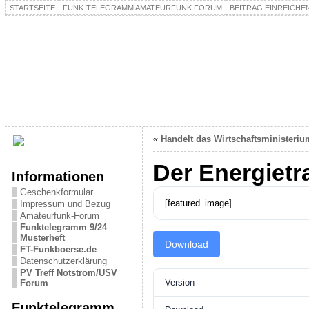
STARTSEITE
FUNK-TELEGRAMM AMATEURFUNK FORUM
BEITRAG EINREICHE
«
Handelt das Wirtschaftsministeriu
Der Energietr
Informationen
Geschenkformular
[featured_image]
Impressum und Bezug
Amateurfunk-Forum
Funktelegramm 9/24
Musterheft
Download
FT-Funkboerse.de
Datenschutzerklärung
PV Treff Notstrom/USV
Version
Forum
Funktelegramm