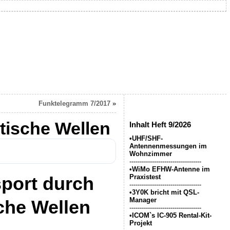
Funktelegramm 7/2017
»
tische Wellen
Inhalt Heft 9/2026
•UHF/SHF-
Antennenmessungen im
Wohnzimmer
-----------------------------------
•WiMo EFHW-Antenne im
sport durch
Praxistest
-----------------------------------
•3Y0K bricht mit QSL-
Manager
che Wellen
-----------------------------------
•ICOM`s IC-905 Rental-Kit-
Projekt