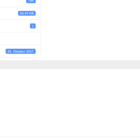
196
63.29 KB
1
29. Oktober 2017