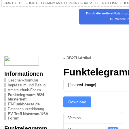
STARTSEITE
FUNK-TELEGRAMM AMATEURFUNK FORUM
BEITRAG EINREICHE
Durch die weitere Nutzung 
Weitere I
zu.
«
DB2TU-Artikel
Funktelegram
Informationen
Geschenkformular
[featured_image]
Impressum und Bezug
Amateurfunk-Forum
Funktelegramm 9/24
Musterheft
Download
FT-Funkboerse.de
Datenschutzerklärung
PV Treff Notstrom/USV
Version
Forum
Funktelegramm